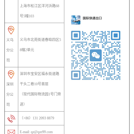
上海市松江区洋河浜路68
号5幢103
义乌市北苑街道春晗四区5
义乌
8幢2单元
分公
司
深圳市宝安区福永街道路
干头二巷10号首层
深圳
（现代国际物流园1号门旁
分公
进）
司
（+86）131 2093 8879
E-mail: qz@qze99.com